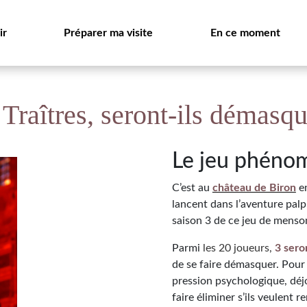
ir
Préparer ma visite
En ce moment
 Traîtres, seront-ils démasqu
Le jeu phénom
C’est au
château de Biron
en
lancent dans l’aventure pal
saison 3 de ce jeu de menson
Parmi
les 20 joueurs,
3 sero
de se faire démasquer. Pour 
pression psychologique, déjo
faire éliminer s’ils veulent r