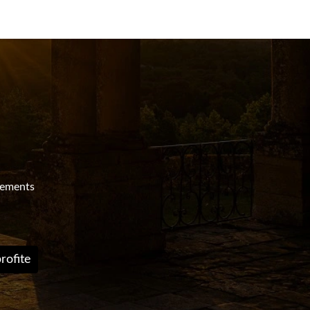
nements
rofite