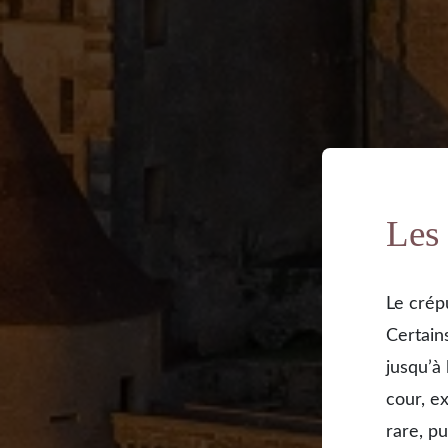
Les
Le crép
Certains
jusqu’à
cour, ex
rare, pu