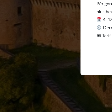
Périgord
plus be
4, 1
Dern
🎟 Tarif