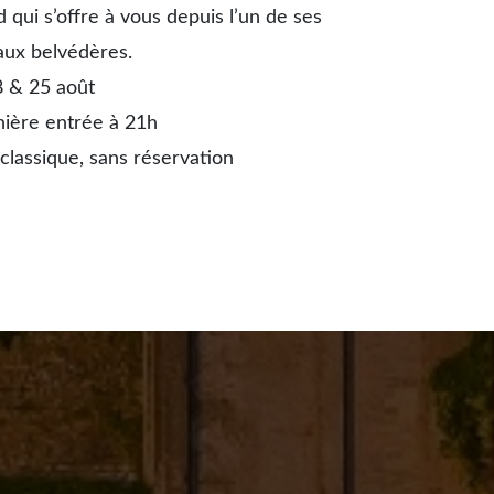
Bienvenue dans l'histoire du
 qui s’offre à vous depuis l’un de ses
Château de Biro
aux belvédères.
8 & 25 août
ière entrée à 21h
 classique, sans réservation
Le château est ouvert de 9h30 à 19h00.