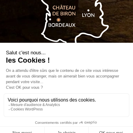
Billetterie
Blog
Mentions
Politique de
Plan du
légales
confidentialité
site
Conception & réalisation
YProximité